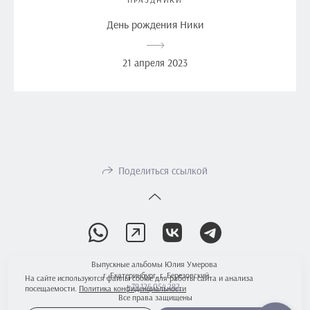
День рождения Ники
21 апреля 2023
Поделиться ссылкой
Выпускные альбомы Юлия Умерова
г. Екатеринбург, г. Березовский
На сайте используются файлы cookie для работы сайта и анализа
+79 126 054 282
посещаемости.
Политика конфиденциальности
Все права защищены